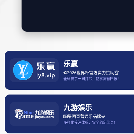
公司动态
公司动态
2026欧冠决赛直播观看推
2025-09-17 22:14:36
218
2026年欧冠决赛将是欧洲足球界的又一盛事，汇聚了世
间，我们为大家准备了一份全方位的直播观看推荐指南，
等多个方面，确保每一位球迷都能从不同的维度体验欧冠
科技手段享受比赛，并且提供一些实用的技巧和建议，帮
你提供一些有效的观赛方法，确保你不错过任何一个激动