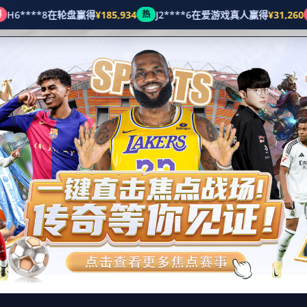
了解多寶遊戲
产