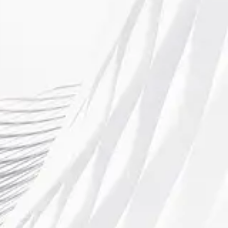
享受比赛中
。
借助这些互
式不断升
的观赛体
听冲击。希
真正成为赛事
下一篇：2025欧冠冠军争夺战谁能脱颖而出解析热门球队与实力对比