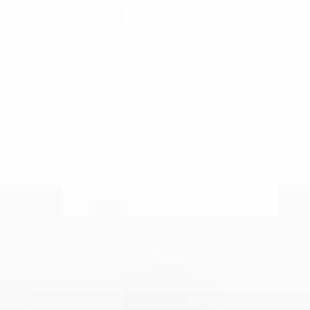
通过流媒体平台观看比赛，确保你的网络带宽足够高，以避免出
0Mbps的高速网络。
迷都应该做的准备工作。首先，官方欧冠网站是最权威的信息来
的社交媒体账号，如Twitter、Instagram等，也是获取
足球专门的媒体平台，如Whoscored、Goal.com等，
。
务。像ESPN、网易体育等平台，都能为你提供实时的比分、比
交体验
友和其他球迷的互动也是一种难得的体验。你可以选择在社交平
acebook等平台的#欧冠决赛标签，将成为球迷互动的聚集地，实