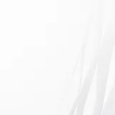
现画面卡顿
源，提供赛事
实时更新的好
会提供专业的
赛进展、球员
台上分享比赛
返回顶部
时反映全球球