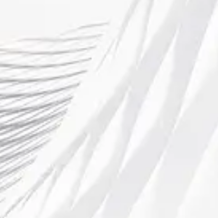
返回顶部
球战术爱好
了用户对平
荐系统，不
比赛趋势，
析内容。例
化服务有效
及，越来越
事资讯与精