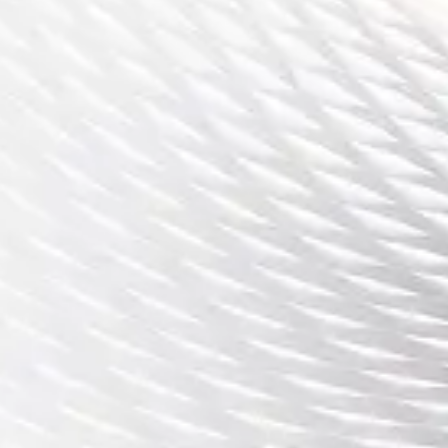
积极性。球迷在观看比赛的同时，还能够通过互动玩法获
平台还特别重视用户社区建设，通过兴趣分区和专题讨论
者、篮球数据分析玩家，还是电竞赛事粉丝，都能够在平
台的归属感。
科技创新驱动发展
随着互联网技术不断升级，体育资讯平台的发展也越来越
断提升内容质量与用户体验，为球迷打造更加智能化的观
在数据处理方面，平台利用先进的数据采集技术，对全球
都能够通过系统快速生成专业数据报告。这不仅提高了内
人工智能推荐系统同样是八戒体育的重要优势之一。平台
如喜欢足球的用户会优先看到欧冠、英超等热门内容，而
提升了用户体验。
多寶遊戲
此外，八戒体育还积极探索短视频、高清直播以及移动端
多球迷开始通过手机随时随地观看比赛。平台通过优化移