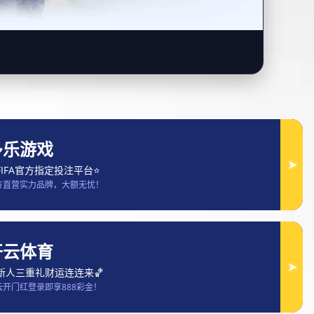
八戒体育聚焦全球热门赛事资讯与专业分析助力球迷畅享观赛乐趣
赛乐趣
推荐新闻
07-21
西甲助攻榜莫德里奇闪耀赛场解析传奇中场传球艺术与助攻巅峰表现
化的内容运
文章摘要：在西甲漫长而辉煌的历史长河中，莫
还是电竞赛
德里奇以独特的足球智慧和精湛的传球技艺留下
。平台不仅
了属于自己的传奇篇章。作为皇家马德里的中场
与乐趣。与
核心，他不仅凭借稳定的比赛发挥登上西甲助攻
观看行为逐
榜的重要位置，更用一次次精准输送...
07-18
姆巴佩转会风波始末揭秘从巴黎留守到皇马追逐的多年博弈背后真相
并凭借专业
摘要：姆巴佩转会风波，是世界足坛近十年来最