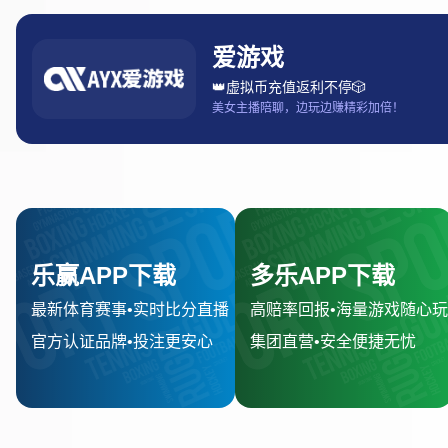
全球赛事全面覆盖
随着国际体育赛事影响力不断扩大，球迷对于赛事资讯的
快速聚焦全球范围内的重要赛事动态，无论是欧洲五大联
间同步更新。这样的内容覆盖不仅满足了不同球迷群体的
在足球领域，八戒体育针对英超、西甲、意甲、德甲以及
阵容、伤病情况以及比赛数据，为球迷提供更具参考价值
能够更深入地理解比赛背后的逻辑与变化。
除了足球赛事外，八戒体育在篮球赛事方面同样具备较强
强，因此球迷对于资讯更新的需求尤为明显。八戒体育通
比赛进展，即便无法观看直播，也能快速了解比赛核心信
此外，平台还积极关注电竞、网球、赛车等新兴热门赛事
体育及时跟进电竞赛事动态，通过专业解说与数据分析，
台能够吸引更广泛的体育受众群体。
专业分析提升体验