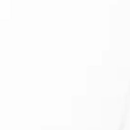
八戒体育正
读。
析内容不仅
引发大量用
键球员表现
与局势变
详细总结。
获得更加丰
多元化互动
这种互动模