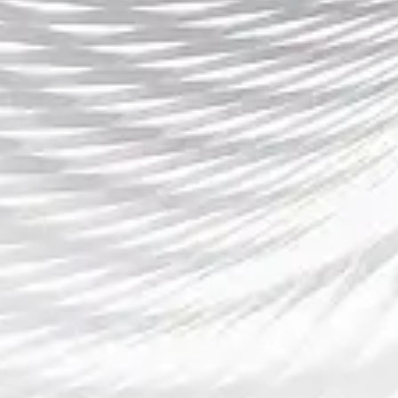
动的长期价值，让健康理念真正融入日常生活之中。
与此同时，KB体育注重营造积极健康的体育氛围，通过赛
事活动和运动交流促进人与人之间的互动。体育不仅能够增
强个人体质，也能够加强社会连接，让更多人在共同参与运
动的过程中获得快乐和成长。
未来，健康生活方式将成为社会发展的重要趋势。KB体育
将继续围绕健康理念进行创新，通过更加完善的体育服务体
系，让更多人享受到运动带来的积极影响，推动全民健康事
业不断向前发展。
总结：
KB体育引领全民运动新潮流，打造精彩赛事体验与健康生
活方式新篇章，不仅体现了体育行业发展的创新方向，也展
现了新时代大众对于健康、活力和品质生活的追求。从赛事
体验优化到全民运动推广，从科技创新应用到健康理念融
合，KB体育正在构建更加开放、多元、充满活力的体育生
态体系。
未来，随着全民健身事业持续推进，体育运动将在社会生活