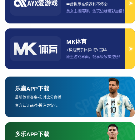
力社会形成热爱运动、享受运动、坚持健康生活的新风尚。
1、创新赛事体验升级
精彩赛事是推动体育发展的重要动力，也是连接运动参与者
与体育文化的重要桥梁。KB体育围绕用户需求不断优化赛
事体验，通过更加丰富的赛事内容、更专业的组织模式以及
更完善的服务体系，让每一场比赛都成为展现体育魅力的重
要舞台。无论是竞技赛事还是全民活动，都能够让参与者感
受到运动带来的激情与快乐。
在赛事打造过程中，KB体育注重提升比赛的专业性与观赏
性，通过完善赛事流程、强化赛事管理以及优化参与环节，
为运动员和观众创造更加舒适、流畅的体验环境。高质量的
赛事不仅能够激发参与者的竞技热情，也能够吸引更多群众
关注体育、参与体育，从而进一步扩大体育运动的社会影响
力。
与此同时，KB体育积极探索赛事创新模式，将传统体育活
动与现代互动方式相结合，让赛事不再局限于单一的比赛过
程，而是成为集交流、娱乐、文化传播于一体的综合体验平