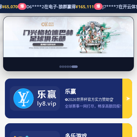
|
选择语言：
简体中文
English
公司动态
网站首页
公司动态
当前位置：
>>
>>
KB体育引领全民运动新潮流打造精彩赛事体验与健康生活方式新篇
章
公司动态