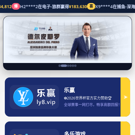
|
选择语言：
简体中文
English
公司动态
网站首页
公司动态
当前位置：
>>
>>
快手直播能否观看法甲赛事 全面解析直播资源及观看途径
公司动态
快手直播能否观看法甲赛事