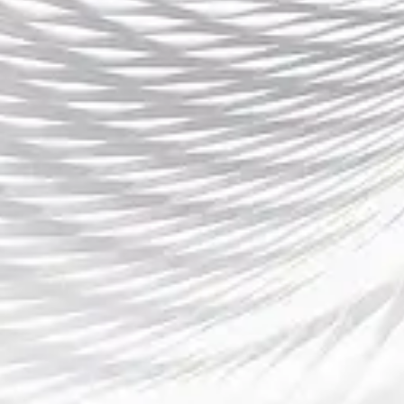
总体来看，快手直播平台目前并未完全覆盖法甲赛事的直播
内容，尤其是对于国内球迷而言，想要在快手上观看法甲比
赛仍然面临一定的挑战。然而，随着快手平台逐步增加体育
赛事内容，并且与各大赛事进行合作的趋势逐渐显现，未来
快手有可能会成为观看法甲等顶级赛事的重要平台。
多寶遊戲
因此，对于球迷来说，尽管目前在快手上观看法甲赛事较为
困难，但随着体育版权市场的逐步开放，快手有望通过进一
步的版权合作与内容丰富化，满足广大球迷对法甲赛事的观
看需求。在未来，快手平台可能会成为更多足球赛事的直播
主阵地，球迷们可以期待更多的精彩赛事通过这个平台展
现。
上一篇：安卓设备观看西甲赛事的最佳方式与实用指南
下一篇：抖音能否观看意甲赛事直播？全面解析与使用技巧