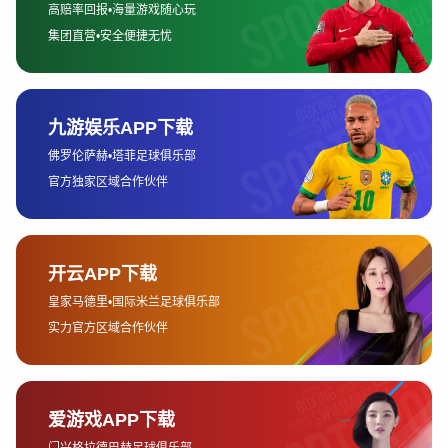
作为国内领先的短视频和直播平台，快手的内容覆盖已经涵
盖了娱乐、生活、新闻等多个领域。近年来，快手逐渐加大
了对体育内容的投入，尤其是足球、篮球等热门体育项目，
吸引了大量体育迷的关注。平台通过与各大体育赛事合作，
举办线上直播赛事、采访及后期分析，推动了平台体育内容
的丰富性。
然而，尽管快手在短视频和娱乐内容方面已取得巨大成功，
其体育类内容的扩展仍处于不断发展之中。与其他专注于体
育赛事的直播平台（如腾讯体育、爱奇艺体育）相比，快手
在体育赛事的版权购买和资源整合方面相对较为滞后。虽然
平台也有一些合作项目，但涉及到顶级赛事如法甲的版权，
快手仍然面临较大竞争压力。
为了提升平台体育内容的吸引力，快手在过去的几年里已经
开始与一些国际知名赛事进行合作。例如，快手在一些篮球
赛事和其他小众体育项目上已有相对丰富的直播资源。未
来，若快手能继续扩展其体育内容的版权资源，有望在足球
赛事的直播资源方面有所突破。