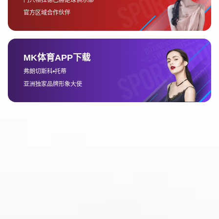
3、法甲赛事在快手的观看途径
目前，在快手平台上观看法甲赛事的途径较为有限。首先，
用户可以通过搜索与法甲相关的关键词或话题，查看是否有
用户上传法甲比赛的录像或片段。虽然这些内容并非实时直
播，但不少球迷会选择通过这种方式回顾精彩瞬间。
其次，快手平台与一些体育内容创作者或机构有着深度合
作，用户可以在平台上观看赛事分析、球员访谈等附加内
容。虽然这些内容并非直接的比赛直播，但为球迷提供了另
一种关注法甲赛事的途径。通过这些内容，球迷能够获得比
赛的精髓与赛后分析。
此外，随着快手在体育直播方面的持续发展，未来可能会出
现法甲赛事的直播合作。如果快手与法甲的版权方达成合作
协议，平台有可能成为法甲赛事的直播方之一，届时球迷即
可在快手上直接观看法甲比赛。