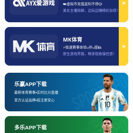
1、FIFA世界杯的历史演变
FIFA世界杯自1930年创办以来，已经走过了近百年的历
史，成为全球最具影响力的足球赛事之一。最初，世界杯的
规模非常有限，仅有13支国家队参加，比赛形式也较为简
单。而随着时间的推移，世界杯的规模不断扩大，参赛球队
的数量逐渐增加，比赛形式也变得更加多样化。至今，世界
杯已经发展成了一项全球瞩目的体育盛事，吸引了来自各大
洲的强队争夺荣誉。
在赛事规则方面，世界杯经历了多个阶段的改革与优化。早
期的世界杯赛事仅为单场淘汰制，而随着比赛的扩展，加入
了小组赛、16强赛等更加丰富的阶段。赛事时间安排也进行
了调整，使得比赛更加符合现代足球的节奏。此外，随着科
技的进步，视频助理裁判（VAR）等技术也被逐步引入，以
提高比赛的公正性和准确性。这些变革推动了赛事的进步，
也为全球球迷带来了更加精彩和激烈的观赛体验。
此外，世界杯的商业化程度也在不断提高。从最初的地方性
赛事到如今的全球性媒体盛宴，世界杯的经济影响力逐年上
升。赞助商、转播权、门票销售等方面的收入，已经使得世