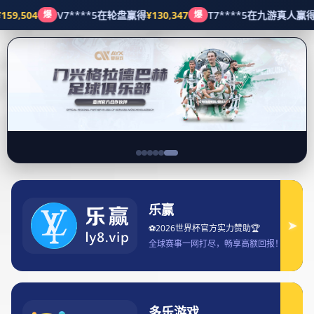
|
选择语言：
简体中文
English
产品展示
网站首页
产品展示
当前位置：
>>
>>
《深入分析FIFA世界杯赛事演变与各国表现趋势》
产品展示
《深入分析FIFA世界杯赛事演