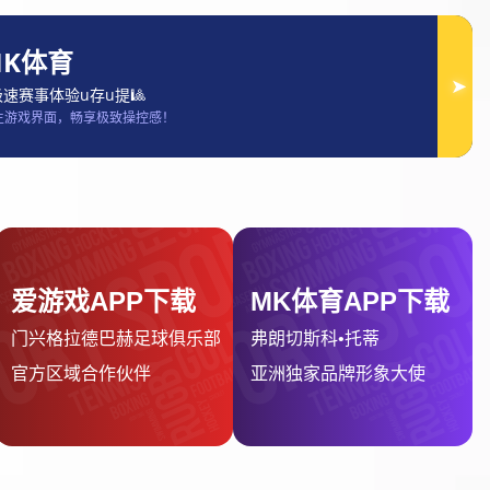
要组成部分，已经从传统边路突破模式发展为融
合空间创造、位置转换与射门威胁的综合进攻策
略。通过边锋由边路向中路移动，球队能够有效
增加中前场进攻人数，制造防守区域...
07-22
足球巨星奢华生活揭秘豪宅豪车私人飞机与顶级财富传奇背后故事
足球巨星的世界，远不只是绿茵场上的九十分钟
较量，更是一场关于财富、荣耀、梦想与极致生
活方式的传奇展示。从欧洲豪门俱乐部的超级球
星，到世界足坛最具影响力的商业偶像，他们凭
借卓越球技、品牌价值和全球影响力...
07-20
维尼修斯金球奖概率分析争冠前景与最终获奖机会展望深度解读篇章
文章摘要：维尼修斯金球奖概率分析争冠前景与
最终获奖机会展望，是围绕这位巴西超级边锋未
来荣誉竞争力展开的一次深度解读。作为皇家马
德里的核心攻击手，维尼修斯已经凭借速度、突
破、创造力以及关键比赛影响力跻身...
的建筑外观
营造出开