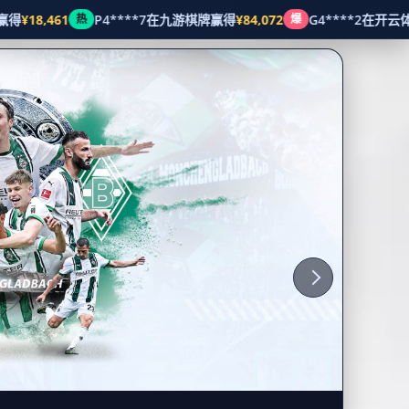
|
选择语言：
简体中文
English
品展示
公司动态
企业服务
咨询多寶娱乐