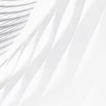
过举办各类
不仅促进了
与到社会公
极作用。
了一个多功
识的不断提
是连接城市
好的生活质
下一篇：欧宝体育全新赛事资讯与精彩体育互动体验攻略