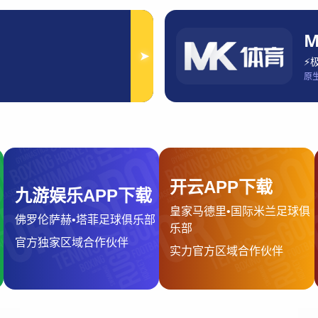
塑造多功能空间
求为不同年龄层、不同需求的市民提供适合的空间。首先，中心
念。通过大面积的玻璃幕墙，中心内外的自然光线得以充分利用，