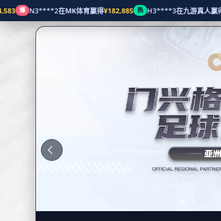
欢迎您来到多寶遊戲有限公司官方网站！