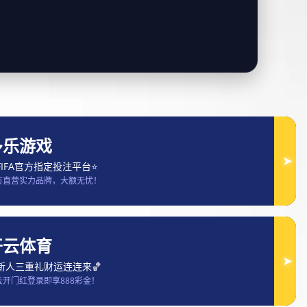
产品展示
万象城体育中心打造多功能运动体验 引领城市新活力
>>
推荐产品
07-24
黄金体育引领新时代运动潮流探索赛事发展与全民健身新方向新篇章
。随着城市
摘要：随着新时代体育事业的不断发展，黄金体
、丰富的功
育正成为推动运动潮流变革、促进赛事创新升级
体验并引领
以及助力全民健身发展的重要力量。本文围绕黄
康与娱乐的
金体育引领新时代运动潮流探索赛事发展与全民
健身新方向新篇章展开深入探讨，从...
07-23
足球边锋内切战术解析如何打造高效进攻体系与得分威胁策略探讨
足球边锋内切战术作为现代足球进攻体系中的重