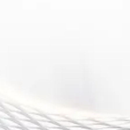
还是专业选手，都能在这里享受高质量的运动体验。
提升城市活力
种文化活动，丰富了城市的文化氛围。例如，定期举办的体育赛
强了体育中心的社区凝聚力。这些活动不仅让人们体验到了运动
艺术团体合作举行的舞蹈表演、音乐会等。这些文化活动的引入
。通过这些多元化的文化活动，万象城体育中心成为了城市中一
中。例如，定期举办的“全民健身日”活动，吸引了大量家庭、青
力、富有社交性质的场所，拉近了不同人群之间的距离，进一步
推动城市发展
的可持续发展。首先，体育中心积极参与到社区建设中，定期开
专业的运动培训课程，市民可以学习到正确的运动方法，提高运