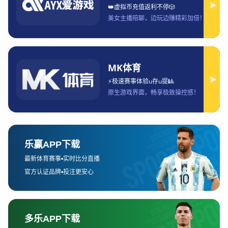
的科技手段、丰富的赛事资源、智能化的数据分析及个性化
服务，不仅提升了赛事观赏的乐趣，也推动了体育娱乐产业
的创新升级。同时，通过跨界合作和全球赛事联动，威廉体
育不断丰富用户的娱乐选择，使观赛不再是单一的视觉享
受，而成为涵盖社交、互动、竞技与娱乐的综合体验。本文
将从四个方面详细阐述威廉体育如何通过创新模式、技术应
用、赛事联动和用户体验，打造沉浸式观赛娱乐新体验生态
平台。
1、创新模式引领观赛变革
威廉体育在观赛体验方面最核心的优势在于其创新模式。传
统的观赛模式往往局限于单向信息传递，用户只能被动接受
赛事内容。而威廉体育通过创新的商业模式，将观赛、娱乐
和互动紧密结合，让用户在观看比赛的同时能够参与到赛事
的多种环节中，形成互动式的娱乐体验。
多寶游戏试玩
此外，该平台引入了多元化的内容呈现方式，包括赛事直
播、赛后分析、互动竞猜以及虚拟现实体验等，使用户能够
从不同角度深入了解赛事。这种模式不仅增强了观众的参与