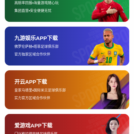
感，还提升了平台的粘性和用户忠诚度，为体育娱乐市场注
入了新的活力。
创新模式还体现在跨界合作上。威廉体育不仅与全球热门赛
事合作，还与电竞、音乐、文化等领域开展联动，为观众提
供多样化的娱乐体验。这种模式打破了传统观赛的边界，让
体育娱乐不再局限于比赛本身，而是延伸到整个娱乐生态系
统中。
2、科技驱动沉浸体验
技术是威廉体育打造沉浸式观赛体验的关键支撑。通过引入
大数据、人工智能和虚拟现实技术，平台能够为用户提供精
准的赛事推荐、实时数据分析和沉浸式观看体验。例如，用
户可以通过虚拟现实设备身临其境地感受比赛现场的氛围，
甚至参与虚拟互动环节，提升观看的真实感和参与感。
此外，人工智能技术在赛事预测、战术分析和观众行为分析
方面发挥了重要作用。平台可以根据用户的观赛习惯和兴趣
偏好，提供个性化内容推送，使每一位观众都能获得量身定
制的观赛体验。这种技术驱动的个性化服务，显著提升了用