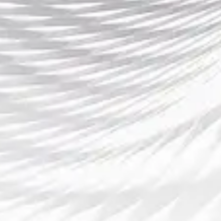
你希望我直接帮你扩展吗？
上一篇：YY体育全新赛事解读助你掌握最新比赛动态与精彩瞬间
下一篇：白金体育引领全民健身新时代打造多元化运动体验