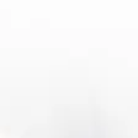
增强了平台的全球影响力和商业价值。
4、用户体验优化升级
用户体验是威廉体育生态平台的核心。平台通过持续优化界
面设计、操作流程和互动功能，确保用户在观赛过程中获得
顺畅、舒适的体验。例如，智能导航和个性化推荐系统让用
户能够快速找到感兴趣的赛事和内容，提高了使用效率和满
意度。
此外，平台还注重社区建设和社交互动，通过评论区、粉丝
圈和互动竞猜等功能，让用户在观赛过程中建立联系和交
流。这样的社交互动不仅增强了观众的参与感，也形成了良
好的用户粘性，提升平台的长期活跃度。
用户体验的优化还包括跨终端无缝衔接。无论是移动端、
PC端还是智能电视端，用户都能获得一致的高品质观赛体
验。这种全渠道优化确保了平台能够满足不同用户的观赛习
惯和偏好，进一步巩固了威廉体育在体育娱乐市场中的领先
地位。