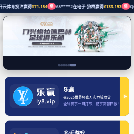
|
选择语言：
简体中文
English
产品展示
网站首页
产品展示
当前位置：
>>
>>
如意体育打造全民热爱运动新风潮助力健康生活品质全面升级体验
感
产品展示