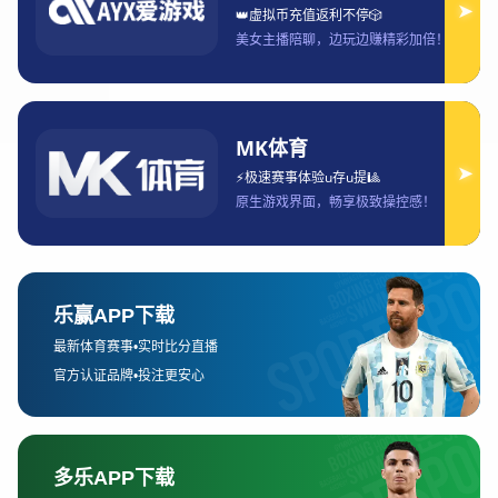
方式，而是成为一种健康、积极、时尚的生活态度。未来，
如意体育也将在推动全民健身事业发展、提升健康生活品质
以及促进社会活力方面发挥更加重要的作用。
一、创新平台激发运动热情
随着互联网技术快速发展，体育行业也迎来了数字化升级的
新阶段。如意体育积极顺应时代发展趋势，通过智能化平台
建设，为广大用户打造更加便捷、高效的运动服务体系。用
户不仅可以通过平台快速了解各类运动资讯，还能够根据自
身需求选择适合的健身课程和运动项目，大幅提升参与运动
的积极性。
如意体育在平台功能设计方面充分考虑用户体验，通过简洁
清晰的界面布局和智能推荐系统，让用户能够更加轻松地找
到自己感兴趣的内容。无论是跑步、羽毛球、篮球还是瑜
伽、健身操等运动项目，都可以在平台上获得详细介绍和专
业指导，从而满足不同人群的运动需求。
与此同时，如意体育还利用大数据分析技术，对用户运动习
惯进行科学整理，并根据用户身体情况制定个性化运动方