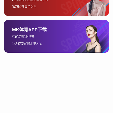
在赛事组织过程中，如意体育十分注重参与感与体验感的提
升。通过专业赛事运营团队以及完善的活动流程设计，确保
每一位参与者都能够感受到公平、公正、热情的赛事氛围。
同时，赛事现场还融入音乐互动、健康知识宣传等元素，让
运动活动更加具有趣味性和吸引力。
此外，如意体育还积极推动线上线下赛事融合发展。通过直
播互动、线上挑战赛以及数据排行榜等形式，即便无法到场
参与，用户依然可以通过互联网感受到赛事激情。这种创新
模式进一步扩大了体育活动的影响力，也让全民运动真正突
破了时间和空间的限制。
三、科学健身提升生活品质
现代人对于健康生活的追求已经不再局限于简单锻炼，而是
更加注重科学性与长期效果。如意体育深知科学健身的重要
性，因此不断加强专业化服务建设，为广大用户提供更加系
统、科学的健康指导。
多寶遊戲
如意体育邀请专业健身教练、运动康复师以及健康管理专家