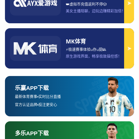
体育产业不断发展的活力与魅力，为读者呈现一幅涵盖竞
技、文化、商业与传播价值的全球体坛全景图。
多寶娱乐
一、全球赛事热点追踪
在全球体育产业快速发展的背景下，国际顶级赛事已经成为
世界关注的重要焦点。凤凰体育依托广泛的信息网络和专业
报道团队，对足球、篮球、网球、赛车等多个领域的重要赛
事进行持续跟踪，为观众带来及时而全面的赛事资讯。
足球领域始终是全球体育关注度最高的项目之一。无论是世
界杯、欧洲杯，还是欧洲五大联赛和欧洲冠军联赛，每一次
关键比赛都牵动着亿万球迷的心。凤凰体育不仅关注比赛结
果，更注重分析球队战术体系、球员状态变化以及比赛背后
的深层逻辑。
篮球赛事同样拥有庞大的受众群体。从职业篮球联赛到国际
篮球锦标赛，各项赛事都展现出极高的竞技水平。凤凰体育
通过专业数据分析和赛后点评，帮助观众深入理解比赛走
势，让体育内容不仅停留在比分层面，而是延伸到战术与战