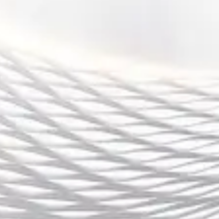
辅助训练、运动监测设备以及虚拟现实技术的应用，使运动
员训练和比赛管理更加科学高效。凤凰体育持续关注科技与
体育融合的发展趋势，展现未来体育的新图景。
与此同时，体育的社会价值也愈发突出。体育不仅能够促进
身体健康，还能够推动文化交流、增强社会凝聚力，并激励
返回顶部
年轻人追求梦想。凤凰体育通过对体育公益、青少年培养以
及国际交流活动的报道，彰显体育超越竞技本身的深远意
义。
总结：
综上所述，凤凰体育通过对全球焦点赛事的持续追踪、对明
星球员的深入观察以及对体育产业发展的系统解读，构建起
覆盖竞技表现、人物故事、媒体传播和行业趋势的全景式内
容体系。其专业化、多维度的报道模式，不仅满足了广大体
育爱好者的信息需求，也推动了体育文化的广泛传播。