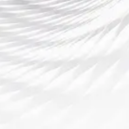
上一篇：以金博体育为中心的数字体育生态重构与品牌创新融合发展趋势解析
下一篇：围绕欧博体育打造全新数字互动娱乐平台发展趋势与行业前景解析深度
网站二维码
多寶遊戲 - 专业游戏平台
联系人：温先生
电话：13659630020
网址：
https://www.trabajoverticalenmadrid.com
地址：敦煌市朗谣郡249号