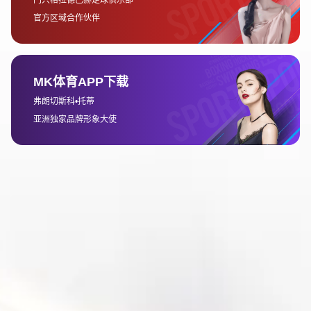
预测并参与排名体系，增强观看赛事的趣味性与互动性，让
体育体验更加沉浸。
服务安全保障
在服务体系方面，本次升级重点强化了用户数据安全与系统
稳定性，通过多层加密机制保障用户信息安全，使平台运行
更加可靠与稳健。
客服体系也进行了智能化升级，引入AI客服与人工客服协同
机制，实现7×24小时快速响应，确保用户问题能够及时得
到解决。
返回顶部