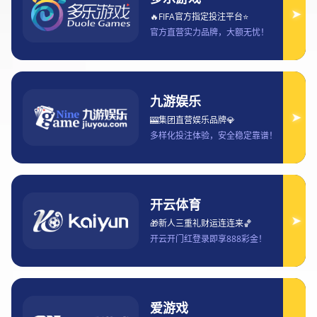
凯发体育全面升级打造专业体
育赛事资讯与互动平台全新体
验新升级
2026-06-27 20:59:13
60
随着数字体育娱乐不断升级，体育资讯平台正在从单一的信
息展示向综合互动生态快速演进。以entity["brand","凯
发体育","体育平台品牌"]为核心的全面升级，不仅在视觉
与功能层面进行了重构，更在赛事资讯整合、用户互动体
验、数据分析能力以及服务体系方面实现了系统性跃迁。本
次升级围绕“专业化、智能化、沉浸化”三大方向展开，通过
技术驱动与内容创新双轮并进，打造更加立体的体育信息服
务平台。用户将能够在一个平台中完成赛事浏览、数据追
踪、互动交流与个性化内容获取，从而真正实现体育体验的
一站式升级。同时，本次升级也进一步强化了平台在全球体