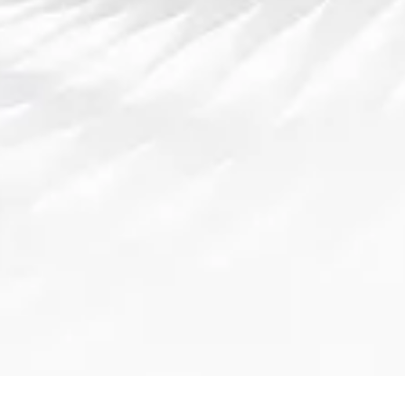
理，并充分发挥贝林厄姆等核心球员的组织能力和领导作
用，英格兰完全具备冲击世界杯决赛阶段更高荣誉的实力。
世界杯预选赛不仅是检验球队战术成熟度的重要舞台，也将
成为年轻球员成长的重要契机。
总结：
综合来看，以贝林厄姆领衔的英格兰国家队已经完成了新老
交替的重要阶段，球队在阵容厚度、核心球员能力以及整体
战术体系方面均达到较高水平。现代化的攻防理念、快速流
畅的比赛节奏以及丰富的人才储备，使英格兰始终保持世界
足坛顶级竞争力。贝林厄姆作为中场核心，不仅承担组织推
进任务，更成为连接攻防、稳定节奏的重要枢纽，他的成长
也进一步提升了球队整体上限。
展望未来，随着世界杯预选赛不断推进，英格兰仍需要在关
键比赛中持续优化战术细节，提高临场应变能力，并充分发
挥整体协同作战优势。如果球队能够保持健康稳定的阵容、
持续提升默契程度，并不断完善攻防转换效率，那么以贝林
厄姆为代表的新一代英格兰球员有望带领球队在世界杯舞台
上取得更加优异的成绩，为英格兰足球开启新的辉煌篇章。