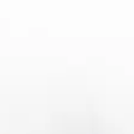
多寶游戏试玩
核心球员战术价值
贝林厄姆已经成长为英格兰国家队最重要的中场核心之一。
他不仅拥有出色的身体素质，还具备成熟的大局观和比赛阅
读能力，在攻防两端都能够发挥决定性作用。他能够根据比
赛局势调整节奏，在快速推进和稳健控球之间寻找最佳平
衡。
作为现代全能型中场代表，贝林厄姆最大的优势在于全面
性。他既能够回撤参与组织，也能够利用个人突破撕开防
线，还能在关键时刻完成后排插上射门。这样的技术特点使
英格兰在中场拥有更多战术变化空间。
除了个人能力之外，贝林厄姆对于全队士气和比赛节奏同样
具有重要影响。当球队处于优势时，他能够控制比赛节奏；
当球队陷入被动时，又能够通过积极跑动和高强度拼抢带动
队友，为球队重新夺回主动权。
与此同时，锋线球员与贝林厄姆之间形成默契配合也是球队
的重要优势。中前场不断进行位置轮换，使对手难以实施针