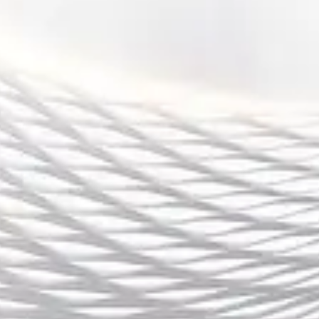
对性防守，而贝林厄姆精准的直塞、长传以及推进能力，则
不断为锋线创造高质量进攻机会。
整体体系攻防演变
近年来，英格兰逐渐形成更加符合现代足球理念的整体战术
体系。球队强调控球与快速转换相结合，在保持比赛主动权
的同时，也能够利用速度优势发动高质量反击。这种打法既
能够应对实力相近的强队，也能够有效破解密集防守。
高位逼抢已经成为英格兰的重要战术特点之一。前锋首先展
开压迫，中场迅速跟进限制传球线路，后卫则保持合理距离
实施整体联动。当对方出现失误时，球队能够第一时间完成
抢断，并迅速组织二次进攻，提高进球效率。
在阵地战过程中，边路进攻依然占据重要位置。边锋利用速
度不断冲击防线，边后卫适时套上形成局部人数优势，中场
则负责不断转移球权，寻找对方防守空当。这种立体化进攻
方式能够丰富球队战术层次。
防守阶段，英格兰更加注重整体压缩空间，而非单纯依赖个
人能力。全队保持合理距离，通过区域防守与积极协防减少