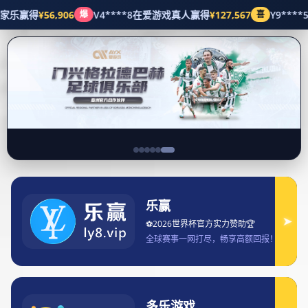
|
选择语言：
简体中文
English
产品展示
网站首页
产品展示
当前位置：
>>
>>
以贝林厄姆领衔的世界杯预选赛英格兰阵容全景解析与战术前瞻分
析
产品展示