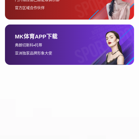
除了远射破门，团队配合的精彩进球同样令人拍案叫绝。多
脚传递撕开防线，前锋冷静推射破门，这种行云流水般的配
合展现了球队整体战术的成熟与默契。
还有一些进球来自个人能力的极致展现，球员凭借速度与技
术连续突破数人防守，在狭小空间中完成致命一击，这类进
球往往成为赛后反复回放的经典镜头。
每一次进球后的庆祝都充满情感释放，无论是激情滑跪还是
队友拥抱，都将比赛的情绪推向高潮，也让观众深刻感受到
足球带来的纯粹快乐。
门将神扑救
如果说进攻决定比赛的精彩程度，那么门将的发挥则决定比
赛的悬念。本轮比赛中，多位门将上演了堪称教科书级别的
扑救，成为球队后防最坚实的屏障。
面对近距离爆射与头球攻门，门将凭借极快反应完成极限扑
救，甚至在身体失衡的情况下仍能将球挡出底线，这些瞬间
让对手错失绝佳得分机会。
多寶游戏官网