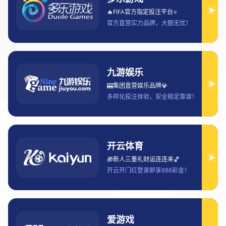
非洲杯今晚精彩集锦震撼来袭
各队对决高光瞬间全回顾不容
错过热血
2026-07-07 06:45:27
46
在今夜的绿茵盛宴中，entity["sports_league","Africa
Cup of Nations","continental football tournament"]再
次点燃全球球迷的热血情绪，“非洲杯今晚精彩集锦震撼来
袭各队对决高光瞬间全回顾不容错过热血”成为赛后讨论的
核心主题。本轮赛事汇聚多支实力劲旅，从小组对抗到关键
卡位战，每一场比赛都充满速度、力量与激情的碰撞。球员
们在攻防两端不断制造惊喜，既有世界波进球的极致绽放，
也有门将神扑的极限救险。整夜比赛节奏紧凑，高潮迭起，
仿佛一场没有暂停的足球交响曲。无论是传统强队的稳定发
挥，还是黑马球队的强势突围，都让本届非洲杯的竞争格局