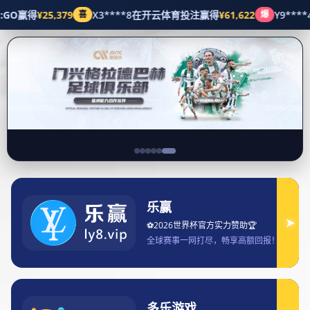
|
选择语言：
简体中文
English
产品展示
网站首页
产品展示
当前位置：
>>
>>
非洲杯今晚精彩集锦震撼来袭各队对决高光瞬间全回顾不容错过热
血
产品展示