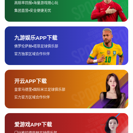
进球瞬间爆发
进球始终是足球比赛最激动人心的时刻，本轮非洲杯同样不
乏令人惊叹的破门瞬间。远射世界波划破夜空，皮球如炮弹
般直挂死角，让守门员毫无反应时间，瞬间点燃全场气氛。