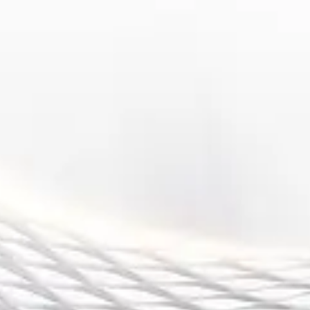
部分比赛中，门将还通过精准预判提前封堵射门路线，用站
位与经验化解危机，这种“无声的防守艺术”同样令人叹服。
正是这些关键扑救，使得比赛走势多次发生变化，也让球队
在逆境中保留希望，门将的存在成为比赛不可忽视的重要变
量。
战术多变博弈
本轮非洲杯的另一大亮点在于战术层面的精彩博弈，各队教
练根据对手特点不断调整阵型与策略，使比赛充满智慧的较
量。
有的球队采用高位逼抢压制对手出球空间，通过持续施压迫
使对方失误，从而快速形成进攻机会，这种打法节奏极快，
返回顶部
极具观赏性。
也有球队选择稳守反击策略，通过密集防守降低失球风险，
再利用速度型前锋寻找反击空间，这种战术在面对强队时尤
为有效。
此外，临场换人调整也成为胜负关键，替补球员的登场往往