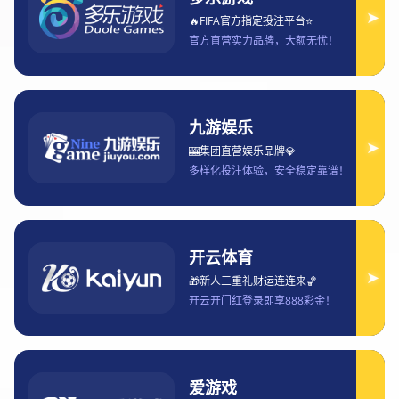
握赛程安排及精彩赛事分析
2025-07-25 04:54:06
231
文章摘要的内容
1、轻松观看世界杯赛事
观看世界杯赛事不仅是一场体育盛宴，更是全球足球爱好者
的狂欢时刻。本节将分享如何在家中或外出时轻松观看比赛
的技巧和建议。
首先，为了提前准备好观看体验，建议观众选择合适的观赛
设备，如高清电视、电脑或智能手机，并确保网络连接稳
定。
其次，了解比赛时间和地点，并设立提醒或订阅比赛日历，
以便不错过每场关键比赛。
最后，选择一个舒适的观赛环境，如家中的沙发或咖啡馆，