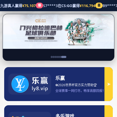
|
选择语言：
简体中文
English
产品展示
网站首页
产品展示
当前位置：
>>
>>
聚焦CBA正版积分榜透视赛季格局与强队争锋走势解析全景观察
产品展示
聚焦CBA正版积分榜透视赛季