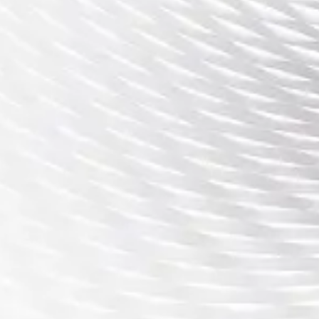
多寶遊戲
在销售和客服方面，欧博娱乐也积极进行数字化转型。通
调整运营策略。此外，欧博娱乐还通过建立线上客服系统
增强了公司对市场变化的快速响应能力。
此外，欧博娱乐还注重企业文化的建设，通过加强员工培
励员工，提高工作积极性和生产力。通过全员参与的管理
总结：
欧博娱乐的创新发展战略不仅体现在技术、品牌、市场和
力。在未来，随着市场需求的不断变化，欧博娱乐需要持
善，以应对日益激烈的市场竞争。
综上所述，欧博娱乐凭借其创新发展战略，已经为自身未
乐仍需保持敏锐的市场洞察力，并根据外部环境的变化及
上一篇：聚焦CBA正版积分榜透视赛季格局与强队争锋走势解析全景观察