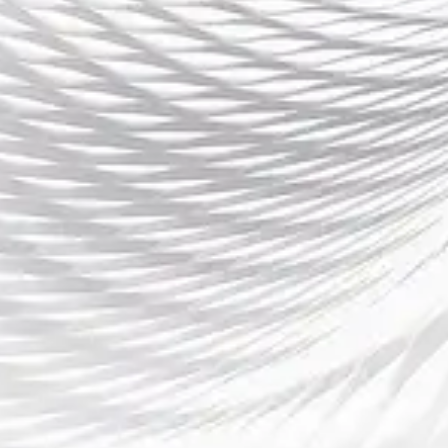
过云计算和大数据技术，欧博娱乐能够实时监控销售数据和客户
，降低了人工成本，提高了服务质量。数字化转型不仅提升了运
训、提升团队协作能力，优化了内部运营流程。优秀的企业文化
模式，欧博娱乐能够更好地应对市场挑战，持续保持竞争力。
运营等多个方面，而且通过全方位的优化和创新，进一步提升了
续加大技术研发和市场开拓的力度，同时注重品牌建设和运营模
来的持续增长奠定了坚实的基础。然而，随着市场环境的不断变
时调整发展策略，才能够在未来的市场中占据更加有利的地位。