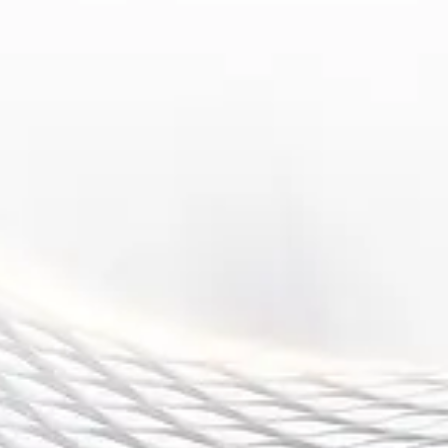
，迅速扩大了海外业务。特别是在新兴市场，欧博娱乐利用其丰
市场定位和差异化的产品设计，欧博娱乐成功吸引了大量海外用
展的灵活性。除了传统的线下渠道，欧博娱乐还积极开发线上平
速发展为欧博娱乐提供了巨大的发展机遇。通过优化线上线下的
务增长。
效率
近年来，欧博娱乐通过精细化管理和数字化运营，不断优化内部
化生产设备，自动化流水线的使用使得生产效率大幅提升。与此
库存成本，提升了资金周转效率。