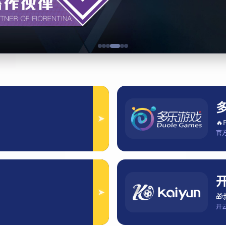
网站
当前位置：
及市场前景展望
细分析。首先，文章将简要介绍欧博娱乐的行业背景及其发展现
、品牌升级、市场拓展、运营模式优化等。此外，文章将结合当
素的分析，文章最终对欧博娱乐的未来战略方向作出总结，并提
乐的创新战略及其市场前景。
发展