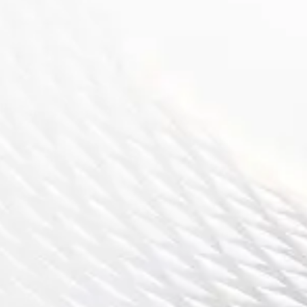
在国际市场方面，欧博娱乐通过并购、合作等多元化方式
验和技术优势，占据了较为有利的市场位置。通过精确的
拓宽了其业务范围。
此外，欧博娱乐还通过多渠道的销售模式，增强了市场拓
联网和电商渠道进行市场拓展。在疫情后，线上市场的快
娱乐能够更高效地触及广泛的消费者群体，进一步推动业
4、运营模式优化提升
运营模式的优化对于提升企业效率、降低成本至关重要。
提升了整体运营效率。在生产方面，欧博娱乐引入了智能
娱乐还加强了供应链管理，通过优化供应链结构，减少了