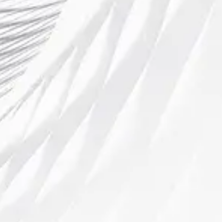
反馈，快速
营效率，还
能够有效激
自身的竞争
式的不断完
化，欧博娱
下一篇：T1体育带你纵览全球顶级赛事精彩瞬间与深度解析