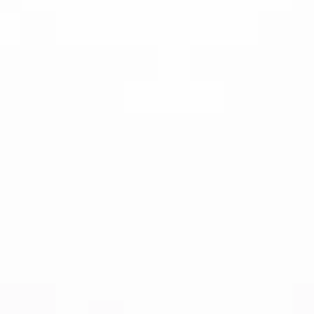
进一步提升其品牌的国际化程度。通过进入国际市场，欧博娱乐
入到企业内部，进一步推动品牌升级。在全球化的背景下，欧博
竞争力。
增长
来，欧博娱乐在国内市场取得了不小的成就，同时也积极开拓国
的消费者群体推出定制化的产品和服务，进而提升市场占有率。
升了品牌的影响力和知名度。